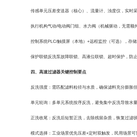
传感单元压差变送器（核心）、流量计、浊度仪，实时采
执行机构气动/电动阀门组、水力阀（机械驱动，无需额
控制系统PLC/触摸屏（本地）+远程监控（可选），存
保护联锁反洗泵故障联锁、高液位联锁、超时保护，防止
四、高速过滤器关键控制要点
反洗强度：需匹配滤料粒径与水质，确保滤料充分膨胀但
单元轮询：多单元系统按序反洗，避免集中反洗导致水量
正洗收尾：反洗后短暂正洗，去除残留杂质，恢复过滤状
模式选择：工业场景优先压差+定时双触发，民用场景可