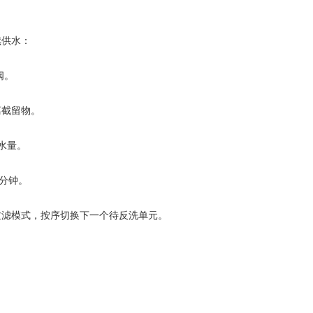
供水：
阀。
截留物。
水量。
分钟。
滤模式，按序切换下一个待反洗单元。