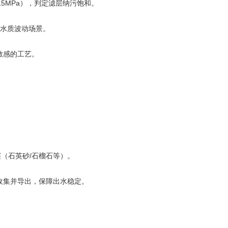
5MPa），判定滤层纳污饱和。
于水质波动场景。
敏感的工艺。
（石英砂/石榴石等）。
收集并导出，保障出水稳定。
。