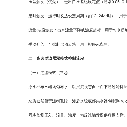
压差触发（优先）：进出口压差达设定值（通常0.05–0.1
定时触发：运行时长达设定周期（如12–24小时），用
流量/浊度触发：出水流量下降或浊度超标，用于对水质
手动介入：可强制启动反洗，用于检修或应急。
二、高速过滤器双模式控制流程
（一）过滤模式（常态）
原水经布水器均匀布水，以层流状态自上而下通过滤料层
杂质被截留于滤料孔隙，滤后水经底部集水器/滤帽均匀
同步监测压差、流量、浊度，为反洗触发提供数据支撑