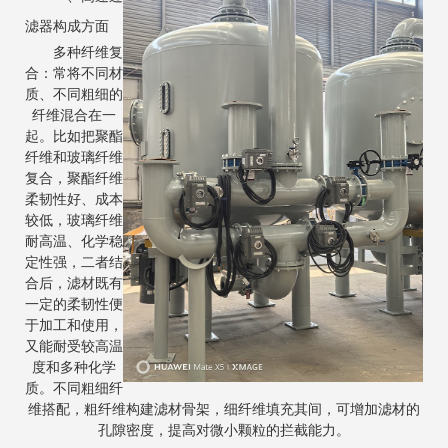
滤器构成方面
‌多种纤维复
合‌：常将不同材
质、不同粗细的
纤维混合在一
起。比如把聚酯
纤维和玻璃纤维
复合，聚酯纤维
柔韧性好、成本
较低，玻璃纤维
耐高温、化学稳
定性强，二者结
合后，滤材既有
一定的柔韧性便
于加工和使用，
又能耐受较高温
度和多种化学
质。不同粗细纤
维搭配，粗纤维构建滤材骨架，细纤维填充其间，可增加滤材的
孔隙密度，提高对微小颗粒的拦截能力。