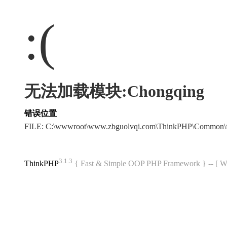
:(
无法加载模块:Chongqing
错误位置
FILE: C:\wwwroot\www.zbguolvqi.com\ThinkPHP\Common\
3.1.3
ThinkPHP
{ Fast & Simple OOP PHP Framework } -- 