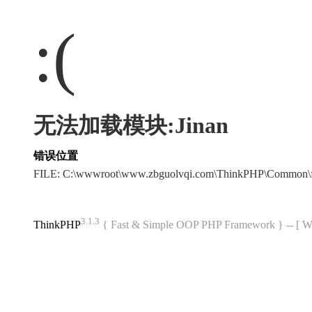
:(
无法加载模块:Jinan
错误位置
FILE: C:\wwwroot\www.zbguolvqi.com\ThinkPHP\Common\
3.1.3
ThinkPHP
{ Fast & Simple OOP PHP Framework } -- 