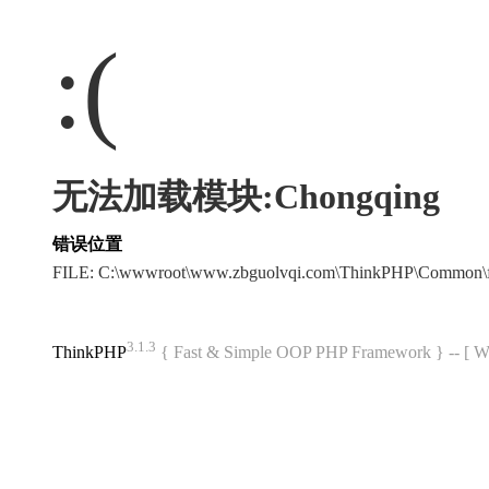
:(
无法加载模块:Chongqing
错误位置
FILE: C:\wwwroot\www.zbguolvqi.com\ThinkPHP\Common\
3.1.3
ThinkPHP
{ Fast & Simple OOP PHP Framework } -- 