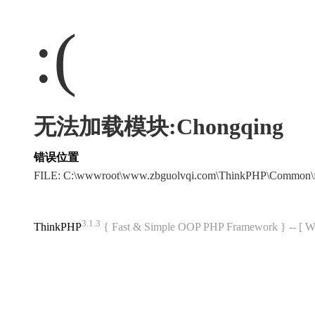
:(
无法加载模块:Chongqing
错误位置
FILE: C:\wwwroot\www.zbguolvqi.com\ThinkPHP\Common\
3.1.3
ThinkPHP
{ Fast & Simple OOP PHP Framework } -- 